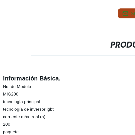
S
PRODU
Información Básica.
No. de Modelo.
MIG200
tecnología principal
tecnología de inversor igbt
corriente máx. real (a)
200
paquete