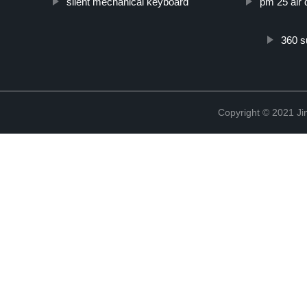
silent mechanical keyboard
pm 25 air 
360 s
Copyright © 2021 Ji