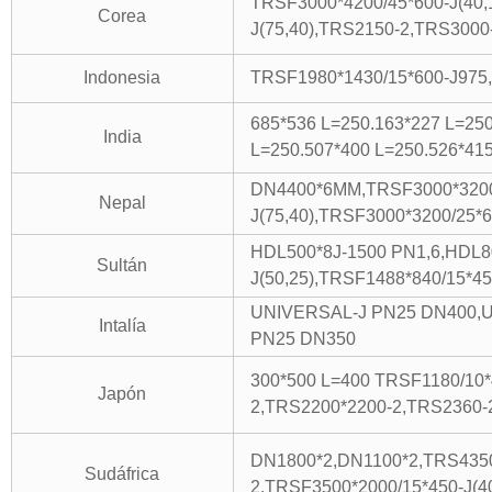
TRSF3000*4200/45*600-J(40,
Corea
J(75,40),TRS2150-2,TRS3000
Indonesia
TRSF1980*1430/15*600-J975,
685*536 L=250.163*227 L=250
India
L=250.507*400 L=250.526*41
DN4400*6MM,TRSF3000*3200/
Nepal
J(75,40),TRSF3000*3200/25*6
HDL500*8J-1500 PN1,6,HDL8
Sultán
J(50,25),TRSF1488*840/15*45
UNIVERSAL-J PN25 DN400,
Intalía
PN25 DN350
300*500 L=400 TRSF1180/10*4
Japón
2,TRS2200*2200-2,TRS2360-2
DN1800*2,DN1100*2,TRS4350
Sudáfrica
2,TRSF3500*2000/15*450-J(40