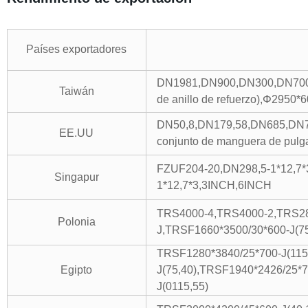
Países exportadores
DN1981,DN900,DN300,DN700(tip
Taiwán
de anillo de refuerzo),Φ2950
DN50,8,DN179,58,DN685,DN7
EE.UU
conjunto de manguera de pul
FZUF204-20,DN298,5-1*12,7*
Singapur
1*12,7*3,3INCH,6INCH
TRS4000-4,TRS4000-2,TRS28
Polonia
J,TRSF1660*3500/30*600-J(7
TRSF1280*3840/25*700-J(115
Egipto
J(75,40),TRSF1940*2426/25*7
J(0115,55)