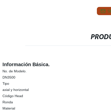
S
PRODU
Información Básica.
No. de Modelo.
DN3500
Tipo
axial y horizontal
Código Head
Ronda
Material