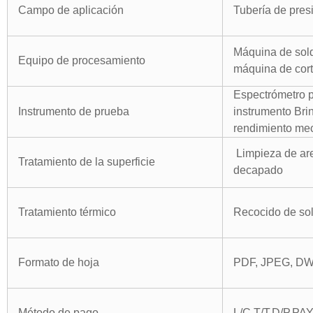
Campo de aplicación
Tubería de pre
Máquina de sold
Equipo de procesamiento
máquina de cort
Espectrómetro p
Instrumento de prueba
instrumento Brin
rendimiento mec
Limpieza de are
Tratamiento de la superficie
decapado
Tratamiento térmico
Recocido de sol
Formato de hoja
PDF, JPEG, D
Método de pago
L/C,T/T,D/P,PA