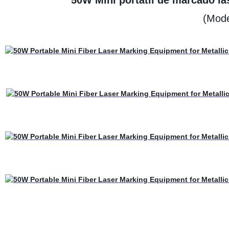
50W Mini portátil de marcado lás
(Mod