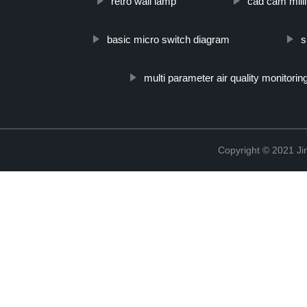
retro wall lamp
cad cam mill
basic micro switch diagram
s
multi parameter air quality monitorin
Copyright © 2021 Ji