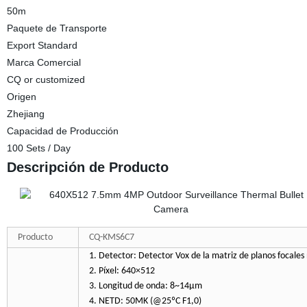
50m
Paquete de Transporte
Export Standard
Marca Comercial
CQ or customized
Origen
Zhejiang
Capacidad de Producción
100 Sets / Day
Descripción de Producto
Producto
CQ-KMS6C7
1. Detector: Detector Vox de la matriz de planos focales
2. Píxel: 640×512
3. Longitud de onda: 8~14μm
4. NETD: 50MK (@25ºC F1,0)