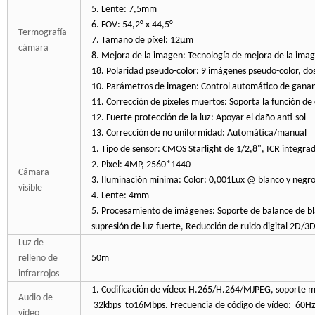
5. Lente: 7,5mm
6. FOV: 54,2° x 44,5°
Termografía
7. Tamaño de píxel: 12μm
cámara
8. Mejora de la imagen: Tecnología de mejora de la imag
18. Polaridad pseudo-color: 9 imágenes pseudo-color, dos
10. Parámetros de imagen: Control automático de gananc
11. Corrección de píxeles muertos: Soporta la función de
12. Fuerte protección de la luz: Apoyar el daño anti-sol
13. Corrección de no uniformidad: Automática/manual
1. Tipo de sensor: CMOS Starlight de 1/2,8", ICR integrad
2. Pixel: 4MP, 2560*1440
Cámara
3. Iluminación mínima: Color: 0,001Lux @ blanco y negr
visible
4. Lente: 4mm
5. Procesamiento de imágenes: Soporte de balance de bl
supresión de luz fuerte, Reducción de ruido digital 2D/3D
Luz de
relleno de
50m
infrarrojos
1. Codificación de vídeo: H.265/H.264/MJPEG, soporte m
Audio de
32kbps
to16Mbps. Frecuencia de código de vídeo:
60H
vídeo