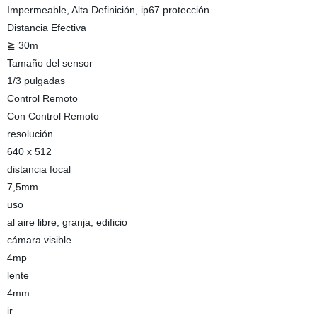
Impermeable, Alta Definición, ip67 protección
Distancia Efectiva
≧ 30m
Tamaño del sensor
1/3 pulgadas
Control Remoto
Con Control Remoto
resolución
640 x 512
distancia focal
7,5mm
uso
al aire libre, granja, edificio
cámara visible
4mp
lente
4mm
ir