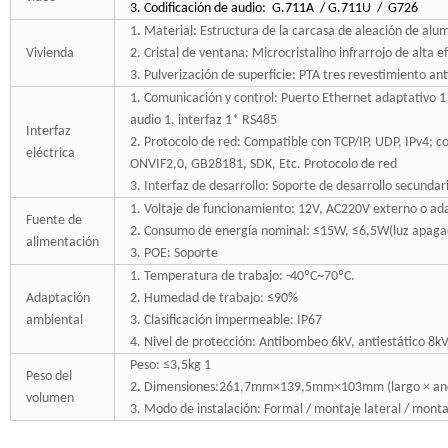
3. Codificación de audio:
G.711A
/ G.711U
/
G726
1. Material: Estructura de la carcasa de aleación de alu
Vivienda
2. Cristal de ventana: Microcristalino infrarrojo de alta 
3. Pulverización de superficie: PTA tres revestimiento ant
1. Comunicación y control: Puerto Ethernet adaptativo 
audio 1, interfaz 1* RS485
Interfaz
2. Protocolo de red: Compatible con TCP/IP, UDP, IPv4;
eléctrica
ONVIF2,0, GB28181, SDK, Etc. Protocolo de red
3. Interfaz de desarrollo: Soporte de desarrollo secundar
1. Voltaje de funcionamiento: 12V, AC220V externo o ad
Fuente de
2. Consumo de energía nominal: ≤15W, ≤6,5W(luz apag
alimentación
3. POE: Soporte
1. Temperatura de trabajo: -40ºC~70ºC.
Adaptación
2. Humedad de trabajo: ≤90%
ambiental
3. Clasificación impermeable: IP67
4. Nivel de protección: Antibombeo 6kV, antiestático 8k
Peso: ≤3,5kg 1
Peso del
2. Dimensiones:261,7mm×139,5mm×103mm (largo × anch
volumen
3. Modo de instalación: Formal / montaje lateral / monta