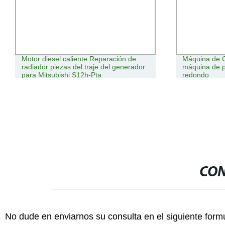
eparación de
Máquina de Corte por plasma CNC
je del generador
máquina de procesamiento de tubo
ta
redondo
CON
No dude en enviarnos su consulta en el siguiente form