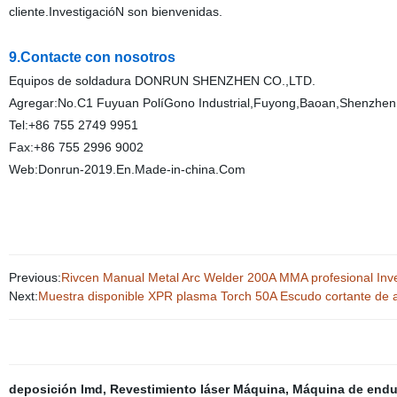
cliente.InvestigacióN son bienvenidas.
9.Contacte con nosotros
Equipos de soldadura DONRUN SHENZHEN CO.,LTD.
Agregar:No.C1 Fuyuan PolíGono Industrial,Fuyong,Baoan,Shenzhe
Tel:+86 755 2749 9951
Fax:+86 755 2996 9002
Web:Donrun-2019.En.Made-in-china.Com
Previous:
Rivcen Manual Metal Arc Welder 200A MMA profesional Inver
Next:
Muestra disponible XPR plasma Torch 50A Escudo cortante de
deposición lmd
,
Revestimiento láser Máquina
,
Máquina de endur