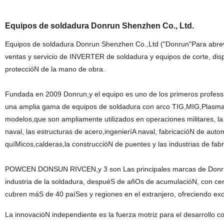
Equipos de soldadura Donrun Shenzhen Co., Ltd.
Equipos de soldadura Donrun Shenzhen Co.,Ltd ("Donrun"Para abrevia
ventas y servicio de INVERTER de soldadura y equipos de corte, disp
proteccióN de la mano de obra.
Fundada en 2009 Donrun,y el equipo es uno de los primeros professi
una amplia gama de equipos de soldadura con arco TIG,MIG,Plasma d
modelos,que son ampliamente utilizados en operaciones militares, la 
naval, las estructuras de acero,ingenieríA naval, fabricacióN de autom
quíMicos,calderas,la construccióN de puentes y las industrias de fab
POWCEN DONSUN RIVCEN,y 3 son Las principales marcas de Donrun.C
industria de la soldadura, despuéS de añOs de acumulacióN, con cerca
cubren máS de 40 paíSes y regiones en el extranjero, ofreciendo exc
La innovacióN independiente es la fuerza motriz para el desarrollo 