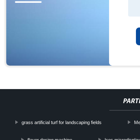
PART
grass artificial turf for landscaping fields
Me
flavor dosing machine
lcos microdispla