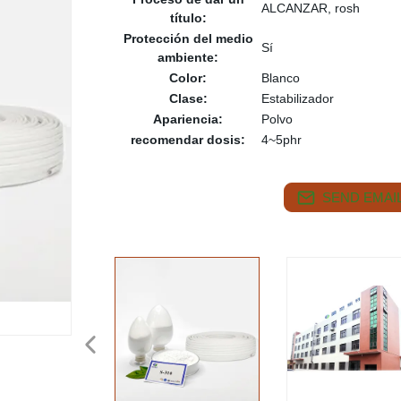
ALCANZAR, rosh
título:
Protección del medio
Sí
ambiente:
Color:
Blanco
Clase:
Estabilizador
Apariencia:
Polvo
recomendar dosis:
4~5phr
SEND EMAIL