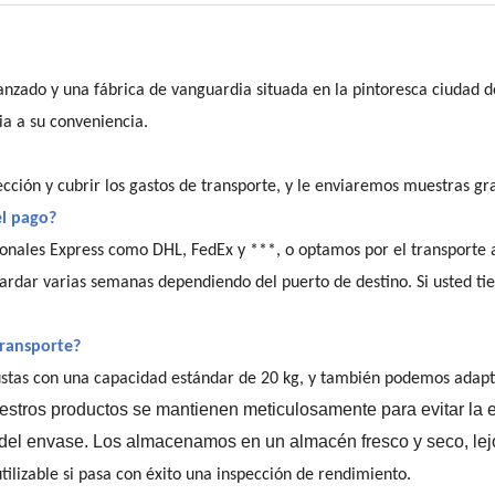
vanzado y una fábrica de vanguardia situada en la pintoresca ciudad
ia a su conveniencia.
cción y cubrir los gastos de transporte, y le enviaremos muestras gra
el pago?
cionales Express como DHL, FedEx y ***, o optamos por el transporte 
dar varias semanas dependiendo del puerto de destino. Si usted tien
transporte?
stas con una capacidad estándar de 20 kg, y también podemos adapta
stros productos se mantienen meticulosamente para evitar la expo
del envase. Los almacenamos en un almacén fresco y seco, lejos
ilizable si pasa con éxito una inspección de rendimiento.