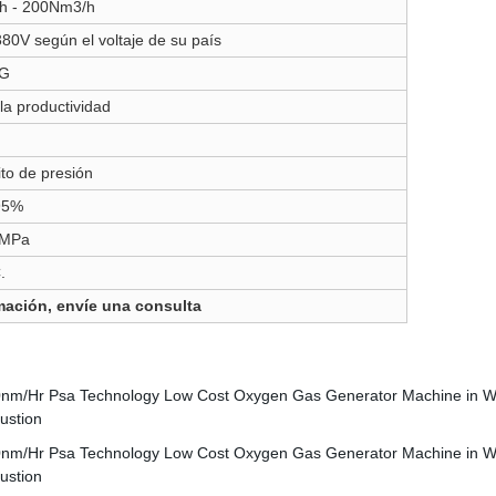
h - 200Nm3/h
80V según el voltaje de su país
KG
la productividad
to de presión
95%
6MPa
.
mación, envíe una consulta