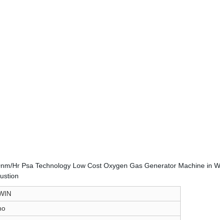
WIN
no