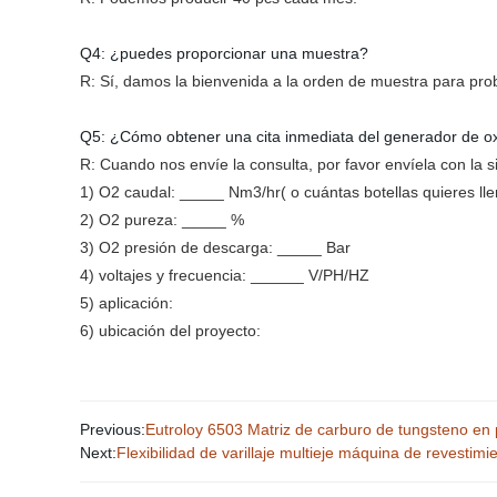
Q4: ¿puedes proporcionar una muestra?
R: Sí, damos la bienvenida a la orden de muestra para pro
Q5: ¿Cómo obtener una cita inmediata del generador de o
R: Cuando nos envíe la consulta, por favor envíela con la s
1) O2 caudal: _____ Nm3/hr( o cuántas botellas quieres lle
2) O2 pureza: _____ %
3) O2 presión de descarga: _____ Bar
4) voltajes y frecuencia: ______ V/PH/HZ
5) aplicación:
6) ubicación del proyecto:
Previous:
Eutroloy 6503 Matriz de carburo de tungsteno en p
Next:
Flexibilidad de varillaje multieje máquina de revestim