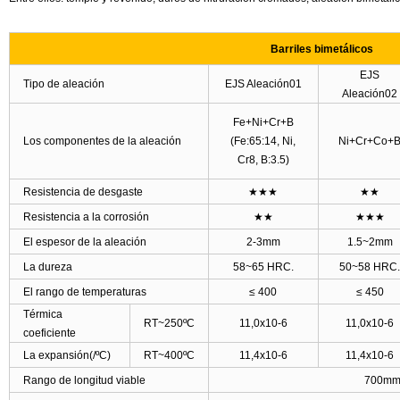
Barriles bimetálicos
EJS
Tipo de aleación
EJS Aleación01
Aleación02
Fe+Ni+Cr+B
Los componentes de la aleación
(Fe:65:14, Ni,
Ni+Cr+Co+
Cr8, B:3.5)
Resistencia de desgaste
★★★
★★
Resistencia a la corrosión
★★
★★★
El espesor de la aleación
2-3mm
1.5~2mm
La dureza
58~65 HRC.
50~58 HRC
El rango de temperaturas
≤ 400
≤ 450
Térmica
RT~250
ºC
11,0x10-6
11,0x10-6
coeficiente
La expansión(/
ºC
)
RT~400
ºC
11,4x10-6
11,4x10-6
Rango de longitud viable
700mm