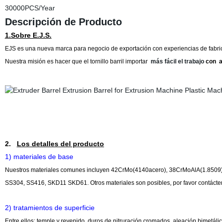
30000PCS/Year
Descripción de Producto
1.Sobre E.J.S.
EJS es una nueva marca para negocio de exportación con experiencias de fabr
Nuestra misión es hacer que el tornillo barril importar
más fácil el trabajo
con
a
2.
Los detalles del producto
1) materiales de base
Nuestros materiales comunes incluyen 42CrMo(4140acero), 38CrMoAlA(1.8509),
SS304, SS416, SKD11 SKD61. Otros materiales son posibles, por favor contácte
2) tratamientos de superficie
Entre ellos: temple y revenido, duros de nitruración cromados, aleación bimetálic