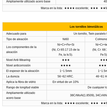
Ampliamente utilizado acero base
40
Marca en la lista:
★★★★
excelente;
★★★
★★Mu
Los tornillos bimetálicos
Adecuado para
Un tornillo, Twin paralelo 
Tipo de aleación
Ni60
Colmono
Ni+Cr+Fe+Si
Ni+Cr+I
Los componentes de la
(Ni, Cr:65:17:15 de la
(Ni, Cr: 68:
aleación
Fe, la Is:5).
Fe:5)
Nivel Anti-Wearing
★★★
★★
Nivel anticorrosión
★★★★
★★★
El espesor de la aleación
1~1.5mm
1~1.5
La dureza
56~62 HRC.
46~61 
Aplica la fibra de vidrio
En virtud de un 10%
Rango de longitud viable
De cualquier l
Ampliamente utilizado
38CrMoAl(1.8509), 34CrAlN
acero base
Marca en la lista:
★★★★
excelente;
★★★
★★Mu