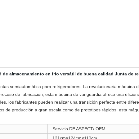
ad de almacenamiento en frío versátil de buena calidad Junta de 
juntas semiautomática para refrigeradores: La revolucionaria máquina 
 proceso de fabricación, esta máquina de vanguardia ofrece una eficienc
des, los fabricantes pueden realizar una transición perfecta entre difer
esos de producción a gran escala como de prototipos rápidos, esta máq
Servicio DE ASPECT/ OEM
121cm×124cm×110cm