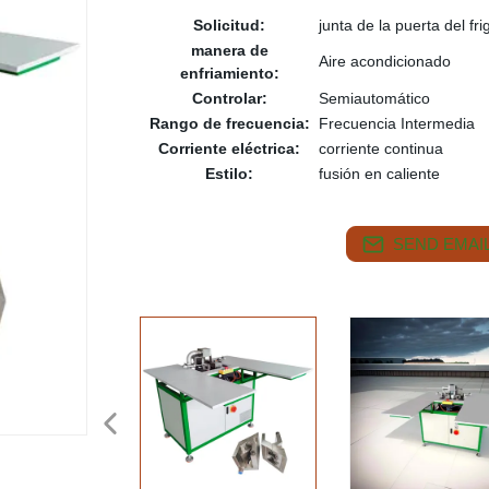
Solicitud:
junta de la puerta del frig
manera de
Aire acondicionado
enfriamiento:
Controlar:
Semiautomático
Rango de frecuencia:
Frecuencia Intermedia
Corriente eléctrica:
corriente continua
Estilo:
fusión en caliente
SEND EMAIL