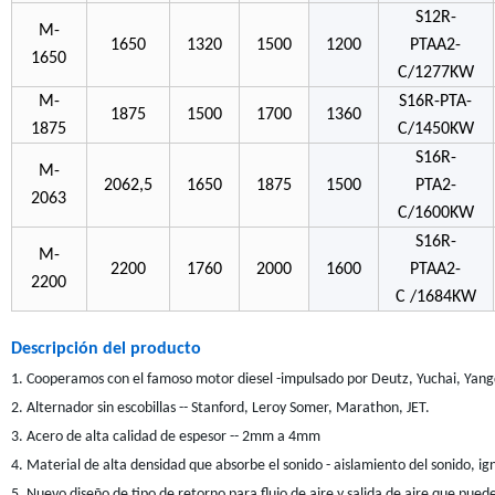
S12R-
M-
1650
1320
1500
1200
PTAA2-
1650
C/1277KW
M-
S16R-PTA-
1875
1500
1700
1360
1875
C/1450KW
S16R-
M-
2062,5
1650
1875
1500
PTA2-
2063
C/1600KW
S16R-
M-
2200
1760
2000
1600
PTAA2-
2200
C /1684KW
Descripción del producto
1. Cooperamos con el famoso motor diesel -impulsado por Deutz, Yuchai, Yang
2. Alternador sin escobillas -- Stanford, Leroy Somer, Marathon, JET.
3. Acero de alta calidad de espesor -- 2mm a 4mm
4. Material de alta densidad que absorbe el sonido - aislamiento del sonido, ig
5. Nuevo diseño de tipo de retorno para flujo de aire y salida de aire que puede