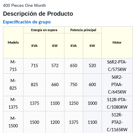
400 Pieces One Month
Descripción de Producto
Especificación de grupo
Energía en espera
Potencia principal
Modelo
Motor
KVA
KW
KVA
KW
M-
S6R2-PTA-
715
572
650
520
715
C/575KW
S6R2-
M-
825
660
750
600
PTAA-
825
C/645KW
M-
S12R-PTA-
1375
1100
1250
1000
1375
C/1080KW
S12R-
M-
1500
1200
1375
1100
PTA2-
1500
C/1165KW