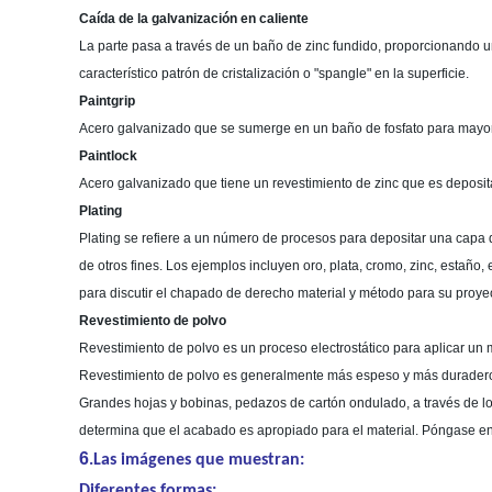
Caída de la galvanización en caliente
La parte pasa a través de un baño de zinc fundido, proporcionando 
característico patrón de cristalización o "spangle" en la superficie.
Paintgrip
Acero galvanizado que se sumerge en un baño de fosfato para mayor p
Paintlock
Acero galvanizado que tiene un revestimiento de zinc que es deposi
Plating
Plating se refiere a un número de procesos para depositar una capa de
de otros fines. Los ejemplos incluyen oro, plata, cromo, zinc, estaño
para discutir el chapado de derecho material y método para su proye
Revestimiento de polvo
Revestimiento de polvo es un proceso electrostático para aplicar un ma
Revestimiento de polvo es generalmente más espeso y más duradero q
Grandes hojas y bobinas, pedazos de cartón ondulado, a través de los
determina que el acabado es apropiado para el material. Póngase en 
6
.Las imágenes que muestran:
Diferentes formas: