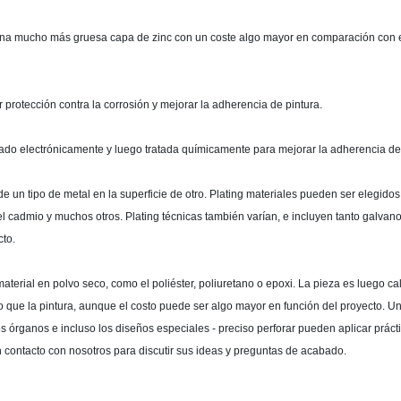
una mucho más gruesa capa de zinc con un coste algo mayor en comparación con el
rotección contra la corrosión y mejorar la adherencia de pintura.
tado electrónicamente y luego tratada químicamente para mejorar la adherencia d
 un tipo de metal en la superficie de otro. Plating materiales pueden ser elegidos 
, el cadmio y muchos otros. Plating técnicas también varían, e incluyen tanto galva
cto.
terial en polvo seco, como el poliéster, poliuretano o epoxi. La pieza es luego calen
ue la pintura, aunque el costo puede ser algo mayor en función del proyecto. Una
 órganos e incluso los diseños especiales - preciso perforar pueden aplicar práct
contacto con nosotros para discutir sus ideas y preguntas de acabado.