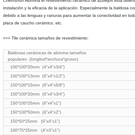
Chemshun Alumina el revestimiento cerámico de azulejos está diseñad
instalación y la eficacia de la aplicación. Especialmente la baldosa
debido a las lenguas y ranuras para aumentar la conectividad en toda 
placa de caucho cerámico, etc.
>>> Tile cerámica tamaños de revestimiento:
Baldosas cerámicas de alúmina tamaños
populares (longitud*anchura*grosor)
100*100*20mm (4"x4"x3/4")
150*100*13mm (6"x4"x1/2")
150*100*15mm (6"x4"x5/8")
150*100*20mm (6"x4"x3/4")
150*100*25mm (6"x4"x1")
150*100*50mm (6"x4"x2")
150*50*25mm (6"x4"x1")
100*75*25mm (4"x3"x1")