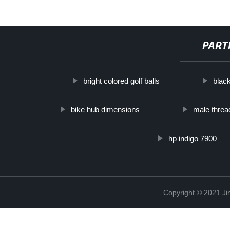
PART
bright colored golf balls
blac
bike hub dimensions
male threa
hp indigo 7900
Copyright © 2021 Ji