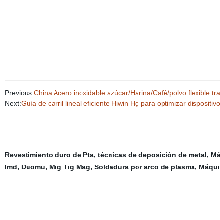
Previous:
China Acero inoxidable azúcar/Harina/Café/polvo flexible tr
Next:
Guía de carril lineal eficiente Hiwin Hg para optimizar dispositi
Revestimiento duro de Pta
,
técnicas de deposición de metal
,
Má
lmd
,
Duomu
,
Mig Tig Mag
,
Soldadura por arco de plasma
,
Máqui