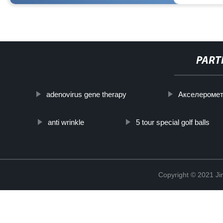
PART
adenovirus gene therapy
Акселероме
anti wrinkle
5 tour special golf balls
Copyright © 2021 Ji