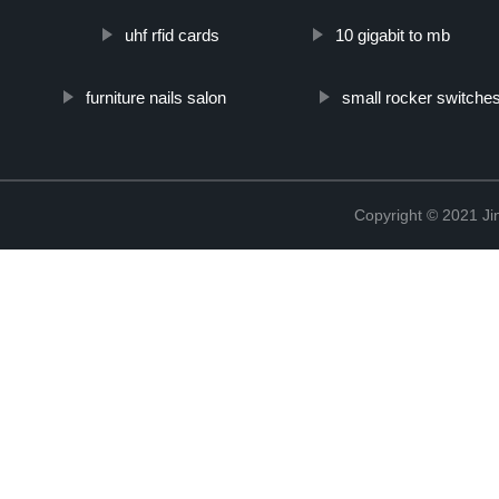
uhf rfid cards
10 gigabit to mb
furniture nails salon
small rocker switche
Copyright © 2021 Ji