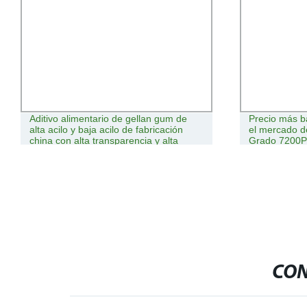
Aditivo alimentario de gellan gum de
Precio más ba
alta acilo y baja acilo de fabricación
el mercado d
china con alta transparencia y alta
Grado 7200PC
viscosidad
clavos / Cla
Clavos para 
CON