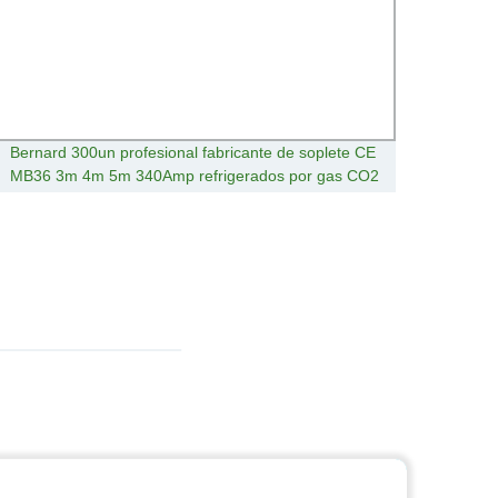
Bernard 300un profesional fabricante de soplete CE
Hot ve
MB36 3m 4m 5m 340Amp refrigerados por gas CO2
lamin
36Kd Antorcha de soldadura MIG Gun