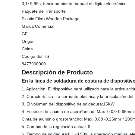
0,1~9,99s, funcionamiento manual el digital electrónico
Paquete de Transporte
Plastic Film+Wooden Package
Marca Comercial
GF
Origen
China
Código del HS
8477900000
Descripción de Producto
En la línea de soldadura de costura de dispositivo
1. Aplicación: El dispositivo será utilizado para la articulaci
2. Característica: La corriente eléctrica y la articulación d
3. El volumen del dispositivo de soldadura:15KW
4. Espesor de la cinta de acero*ancho: Max. 0.08~0
.65mm
Cinta de aluminio grosor*ancho: Max. 0.08~0
.25mm * 200
5. Cambio de la regulación actual: 8
6. Tiempo de soldadura
:
0.1~9
.99s, la operación manual elec