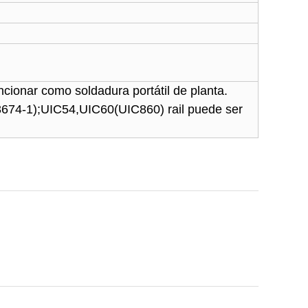
funcionar como soldadura portátil de planta.
674-1
);
UIC54
,
UIC60
(
UIC860
)
rail puede ser