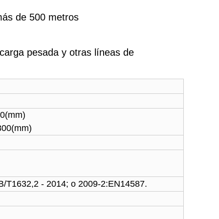
 más de 500 metros
 carga pesada y otras líneas de
90
(
mm
)
800
(
mm
)
B/T1632,2 - 2014; o 2009-2:EN14587.