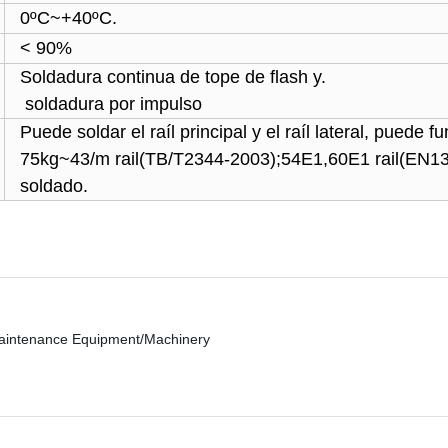
0ºC
~
+40ºC.
< 90
%
Soldadura continua de tope de flash y.
soldadura por impulso
Puede soldar el raíl principal y el raíl lateral, puede 
75kg~43/m rail
(
TB/T2344-2003
);
54E1,60E1
rail
(
EN13
soldado.