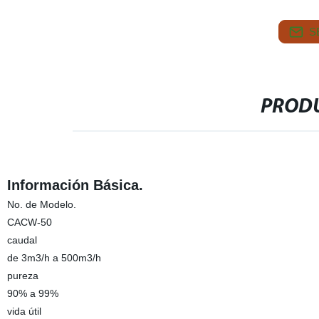
S
PRODU
Información Básica.
No. de Modelo.
CACW-50
caudal
de 3m3/h a 500m3/h
pureza
90% a 99%
vida útil