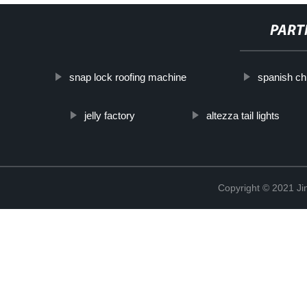
PART
snap lock roofing machine
spanish ch
jelly factory
altezza tail lights
Copyright © 2021 Ji