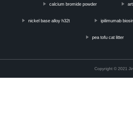
calcium bromide powder
art
nickel base alloy h32t
ipilimumab biosi
pea tofu cat litter
Copyright © 2021 Ji