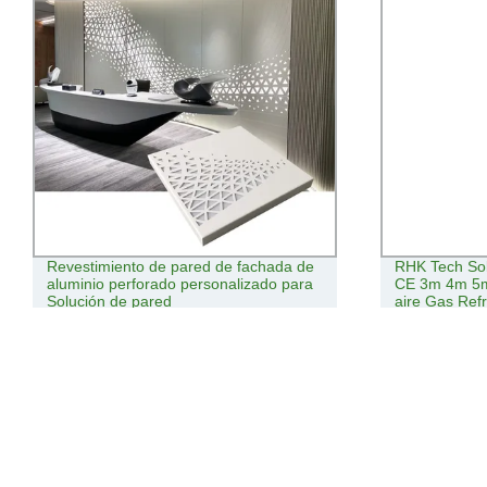
pared de fachada de
RHK Tech Soldance Torch Fabricante
o personalizado para
CE 3m 4m 5m MB25 Refrigeración por
aire Gas Refrigerado 230AMP CO2
Euro adaptador Central 25ak Soplete
MIG