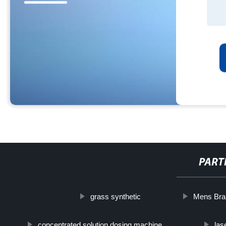
PART
grass synthetic
Mens Bran
concentrated solution dosing machine
las