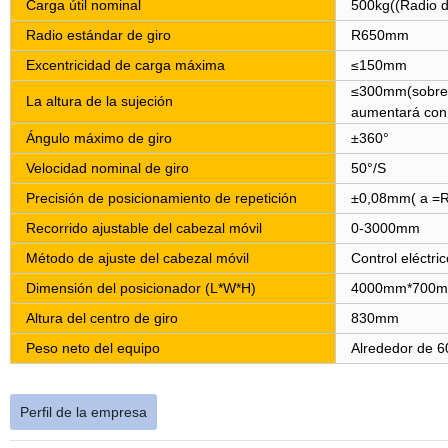
Carga útil nominal
500kg((Radio d
Radio estándar de giro
R650mm
Excentricidad de carga máxima
≤
150mm
≤
300mm(sobre 
La altura de la sujeción
aumentará con 
Ángulo máximo de giro
±360°
Velocidad nominal de giro
50°/S
Precisión de posicionamiento de repetición
±0,08mm( a =
Recorrido ajustable del cabezal móvil
0-3000mm
Método de ajuste del cabezal móvil
Control eléctri
Dimensión del posicionador (L*W*H)
4000mm*700
Altura del centro de giro
830mm
Peso neto del equipo
Alrededor de 
Perfil de la empresa