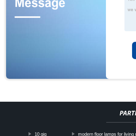
PART
10 gig
modern floor lamps for living