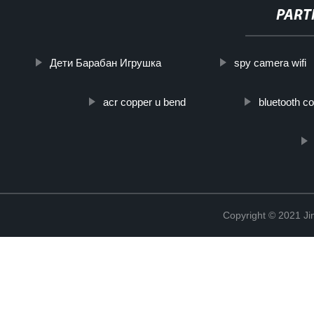
PART
Дети Барабан Игрушка
spy camera wifi
acr copper u bend
bluetooth c
Copyright © 2021 Ji