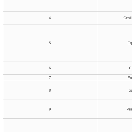
4
Gesti
5
Eq
6
C
7
En
8
ga
9
Pri