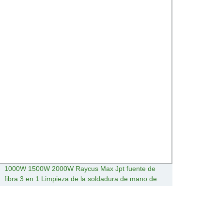
1000W 1500W 2000W Raycus Max Jpt fuente de
Soldad
fibra 3 en 1 Limpieza de la soldadura de mano de
Laser
corte láser para Metal soldadora de fibra de Acero
Inoxidable Aluminio