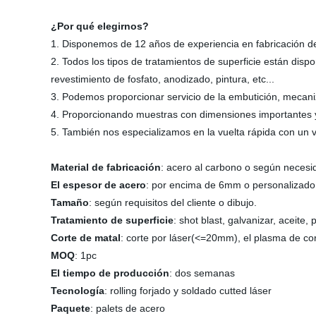
¿Por qué elegirnos?
1. Disponemos de 12 años de experiencia en fabricación de 
2. Todos los tipos de tratamientos de superficie están dispo
revestimiento de fosfato, anodizado, pintura, etc...
3. Podemos proporcionar servicio de la embutición, meca
4. Proporcionando muestras con dimensiones importantes y pe
5. También nos especializamos en la vuelta rápida con un v
Material de fabricación
: acero al carbono o según necesid
El espesor de acero
: por encima de 6mm o personalizado
Tamaño
: según requisitos del cliente o dibujo.
Tratamiento de superficie
: shot blast, galvanizar, aceite, p
Corte de matal
: corte por láser(<=20mm), el plasma de c
MOQ
: 1pc
El tiempo de producción
: dos semanas
Tecnología
: rolling forjado y soldado cutted láser
Paquete
: palets de acero