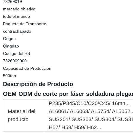
73269019
mercado objetivo
todo el mundo
Paquete de Transporte
contrachapado
Origen
Qingdao
Código del HS
7326909000
Capacidad de Producción
500ton
Descripción de Producto
OEM ODM de corte por láser soldadura plegad
P235/P345/C10/C20/C45/ 16mn...
Material del
AL6061/ AL6063/ AL5754/ AL5052..
producto
SUS201/ SUS303/ SUS304/ SUS31
H57/ H58/ H59/ H62...