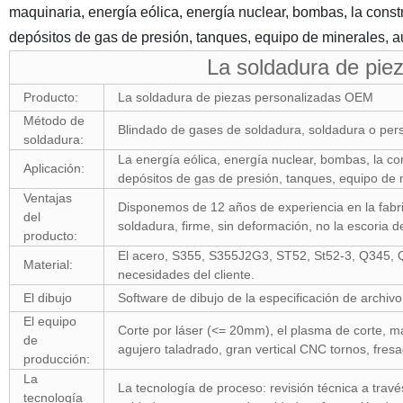
maquinaria, energía eólica, energía nuclear, bombas, la cons
depósitos de gas de presión, tanques, equipo de minerales, a
La soldadura de pie
Producto:
La soldadura de piezas personalizadas OEM
Método de
Blindado de gases de soldadura, soldadura o per
soldadura:
La energía eólica, energía nuclear, bombas, la c
Aplicación:
depósitos de gas de presión, tanques, equipo de m
Ventajas
Disponemos de 12 años de experiencia en la fabri
del
soldadura, firme, sin deformación, no la escoria d
producto:
El acero, S355, S355J2G3, ST52, St52-3, Q345, 
Material:
necesidades del cliente.
El dibujo
Software de dibujo de la especificación de archiv
El equipo
Corte por láser (<= 20mm), el plasma de corte, m
de
agujero taladrado, gran vertical CNC tornos, fresa
producción:
La
La tecnología de proceso: revisión técnica a travé
tecnología