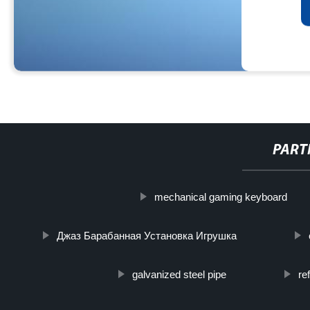
PART
mechanical gaming keyboard
Джаз Барабанная Установка Игрушка
galvanized steel pipe
re