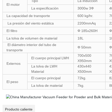
Tipo
La inducción
L
El motor
La especificación
3000w 3Φ
4
La capacidad de transporte
600 kg/hr.
7
La presión del viento estática
2200mmAq
2
El filtro
Φ 185x260H
Φ
La tolva de volumen de material
18L
1
El diámetro interior del tubo de
Φ 50mm
Φ
transporte
700x500
7
El cuerpo principal LWH
X950mm
X
Externos
La tolva de LWH
430x440
4
Material
X500mm
X
El cuerpo principal
72kg.
8
El peso
La tolva de material
7kg.
8
Producto caliente