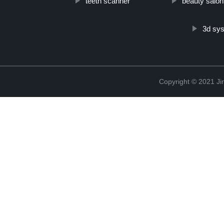
teeth scanner
beauty salo
3d sys
Copyright © 2021 Ji