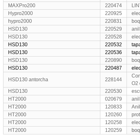
MAXPro200
220474
LI
Hypro2000
220925
ele
hypro2000
220831
boq
HSD130
220529
ani
HSD130
220528
ele
HSD130
220532
tap
HSD130
220536
tap
HSD130
220890
boq
HSD130
220487
ele
Con
HSD130 antorcha
228144
O2 
HSD130
220530
esc
HT2000
020679
ani
HT2000
120833
Ani
HT2000
120260
pro
HT2000
120258
ele
HT2000
120259
boq