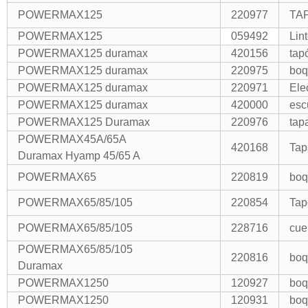
POWERMAX125
220977
TA
POWERMAX125
059492
Lin
POWERMAX125 duramax
420156
tap
POWERMAX125 duramax
220975
boq
POWERMAX125 duramax
220971
Ele
POWERMAX125 duramax
420000
esc
POWERMAX125 Duramax
220976
tap
POWERMAX45A/65A
420168
Tap
Duramax Hyamp 45/65 A
POWERMAX65
220819
boq
POWERMAX65/85/105
220854
Tap
POWERMAX65/85/105
228716
cue
POWERMAX65/85/105
220816
boq
Duramax
POWERMAX1250
120927
boq
POWERMAX1250
120931
boq