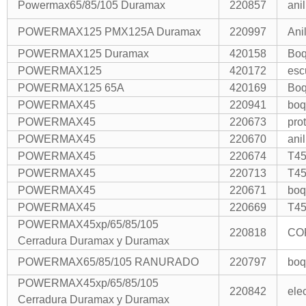
Powermax65/85/105 Duramax
220857
ani
POWERMAX125 PMX125A Duramax
220997
Ani
POWERMAX125 Duramax
420158
Boq
POWERMAX125
420172
esc
POWERMAX125 65A
420169
Boq
POWERMAX45
220941
boq
POWERMAX45
220673
pro
POWERMAX45
220670
ani
POWERMAX45
220674
T45
POWERMAX45
220713
T45
POWERMAX45
220671
boq
POWERMAX45
220669
T45
POWERMAX45xp/65/85/105
220818
CO
Cerradura Duramax y Duramax
POWERMAX65/85/105 RANURADO
220797
boq
POWERMAX45xp/65/85/105
220842
ele
Cerradura Duramax y Duramax