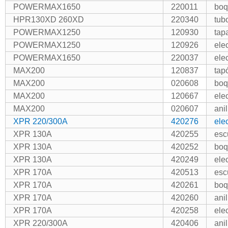
POWERMAX1650
220011
boq
HPR130XD 260XD
220340
tub
POWERMAX1250
120930
tap
POWERMAX1250
120926
ele
POWERMAX1650
220037
ele
MAX200
120837
tap
MAX200
020608
boq
MAX200
120667
ele
MAX200
020607
ani
XPR 220/300A
420276
ele
XPR 130A
420255
esc
XPR 130A
420252
boq
XPR 130A
420249
ele
XPR 170A
420513
esc
XPR 170A
420261
boq
XPR 170A
420260
ani
XPR 170A
420258
ele
XPR 220/300A
420406
ani