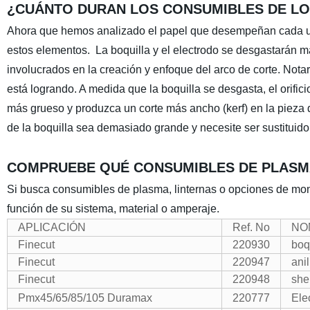
¿CUÁNTO DURAN LOS CONSUMIBLES DE L
Ahora que hemos analizado el papel que desempeñan cada un
estos elementos. La boquilla y el electrodo se desgastarán
involucrados en la creación y enfoque del arco de corte. Notar
está logrando. A medida que la boquilla se desgasta, el orifi
más grueso y produzca un corte más ancho (kerf) en la pieza d
de la boquilla sea demasiado grande y necesite ser sustituido
COMPRUEBE QUÉ CONSUMIBLES DE PLASM
Si busca consumibles de plasma, linternas o opciones de mont
función de su sistema, material o amperaje.
APLICACIÓN
Ref. No
NO
Finecut
220930
boq
Finecut
220947
ani
Finecut
220948
she
Pmx45/65/85/105 Duramax
220777
Ele