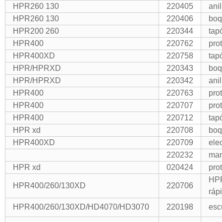
HPR260 130
220405
ani
HPR260 130
220406
boq
HPR200 260
220344
tap
HPR400
220762
pro
HPR400XD
220758
tap
HPR/HPRXD
220343
boq
HPR/HPRXD
220342
ani
HPR400
220763
pro
HPR400
220707
pro
HPR400
220712
tap
HPR xd
220708
boq
HPR400XD
220709
ele
220232
man
HPR xd
020424
pro
HPR
HPR400/260/130XD
220706
ráp
HPR400/260/130XD/HD4070/HD3070
220198
esc