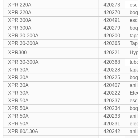
XPR 220A
420273
esc
XPR 220A
420270
boq
XPR 300A
420491
esc
XPR 300A
420279
boq
XPR 30-300A
420200
tap
XPR 30-300A
420365
Tap
XPR300
420221
Hyp
XPR 30-300A
420368
tub
XPR 30A
420228
tap
XPR 30A
420225
boq
XPR 30A
420407
ani
XPR 30A
420222
Ele
XPR 50A
420237
esc
XPR 50A
420234
boq
XPR 50A
420233
ani
XPR 50A
420231
ele
XPR 80/130A
420242
ani