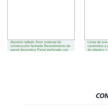
Línea de envasado automático de
Brazo de rodil
caramelos a granel con inserto de bolsa
mecanizado d
de plástico y máquina selladora de
para cable y
embalaje
alambre
CON