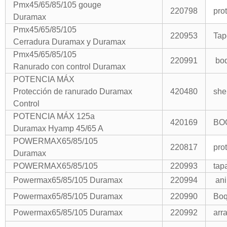
Pmx45/65/85/105 gouge
220798
pro
Duramax
Pmx45/65/85/105
220953
Tap
Cerradura Duramax y Duramax
Pmx45/65/85/105
220991
boq
Ranurado con control Duramax
POTENCIA MÁX
Protección de ranurado Duramax
420480
she
Control
POTENCIA MÁX 125a
420169
BO
Duramax Hyamp 45/65 A
POWERMAX65/85/105
220817
pro
Duramax
POWERMAX65/85/105
220993
tap
Powermax65/85/105 Duramax
220994
ani
Powermax65/85/105 Duramax
220990
Boq
Powermax65/85/105 Duramax
220992
arr