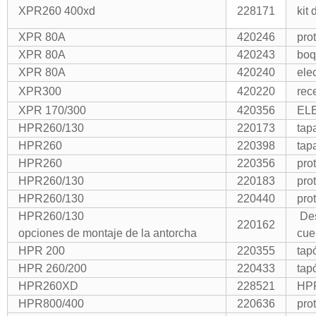
XPR260 400xd
228171
kit
XPR 80A
420246
pro
XPR 80A
420243
boq
XPR 80A
420240
ele
XPR300
420220
rec
XPR 170/300
420356
EL
HPR260/130
220173
tap
HPR260
220398
tap
HPR260
220356
pro
HPR260/130
220183
pro
HPR260/130
220440
pro
HPR260/130
Des
220162
opciones de montaje de la antorcha
cue
HPR 200
220355
tap
HPR 260/200
220433
tap
HPR260XD
228521
HPR
HPR800/400
220636
pro