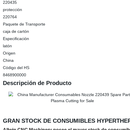
220435
protección
220764
Paquete de Transporte
caja de cartón
Especificación
latón
Origen
China
Código del HS
8468900000
Descripción de Producto
GRAN STOCK DE CONSUMIBLES HYPERTHERM 
Allwin CNC Machinery posee el mayor stock de consumibl