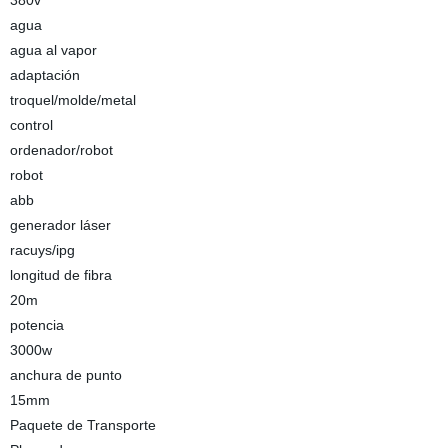
380v
agua
agua al vapor
adaptación
troquel/molde/metal
control
ordenador/robot
robot
abb
generador láser
racuys/ipg
longitud de fibra
20m
potencia
3000w
anchura de punto
15mm
Paquete de Transporte