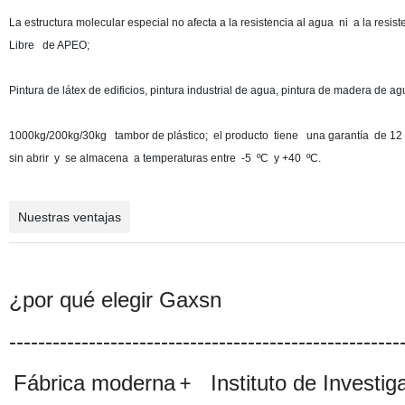
La estructura molecular especial no afecta a la resistencia al agua
ni
a la resiste
Libre
de APEO
;
Pintura de látex de edificios, pintura industrial de agua, pintura de madera de ag
1000kg/200kg/30kg
tambor de plástico
;
el producto
tiene
una garantía
de 12
sin abrir
y
se almacena
a temperaturas entre
-5
ºC
y
+40
ºC
.
Nuestras ventajas
¿por qué elegir Gaxsn
------------------------------------------------------
Fábrica moderna
Instituto de Investiga
+