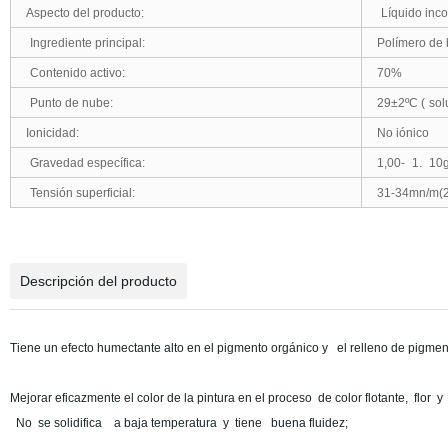
Aspecto del producto
:
Líquido inco
Ingrediente principal
:
Polímero de
Contenido activo
:
70%
Punto de nube
:
29
±
2ºC
(
sol
Ionicidad
:
No iónico
Gravedad específica
:
1,00-
1.
10g
Tensión superficial
:
31-34mn
/m(
Descripción del producto
Tiene un efecto humectante alto en el pigmento orgánico
y
el relleno de pigmen
Mejorar eficazmente el color de la pintura en el proceso
de color flotante
,
flor
y
No
se solidifica
a baja temperatura
y
tiene
buena fluidez
;