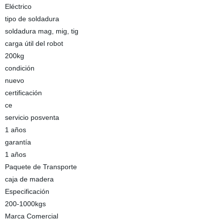
Eléctrico
tipo de soldadura
soldadura mag, mig, tig
carga útil del robot
200kg
condición
nuevo
certificación
ce
servicio posventa
1 años
garantía
1 años
Paquete de Transporte
caja de madera
Especificación
200-1000kgs
Marca Comercial