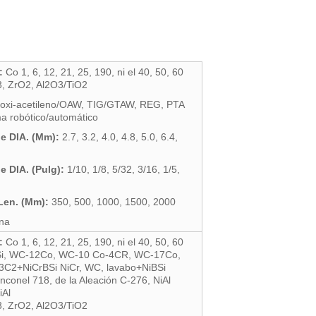
:
Co 1, 6, 12, 21, 25, 190, ni el 40, 50, 60
, ZrO2, Al2O3/TiO2
oxi-acetileno/OAW, TIG/GTAW, REG, PTA
ma robótico/automático
e DIA. (Mm):
2.7, 3.2, 4.0, 4.8, 5.0, 6.4,
e DIA. (Pulg):
1/10, 1/8, 5/32, 3/16, 1/5,
Len. (Mm):
350, 500, 1000, 1500, 2000
na
:
Co 1, 6, 12, 21, 25, 190, ni el 40, 50, 60
i,
WC-12Co, WC-10 Co-4CR, WC-17Co,
3C2+NiCrBSi NiCr, WC, lavabo+NiBSi
Inconel 718, de la Aleación C-276, NiAl
iAl
, ZrO2, Al2O3/TiO2