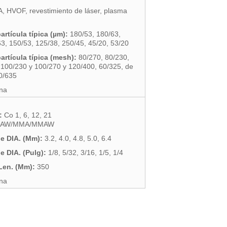
, HVOF, revestimiento de láser, plasma
rtícula típica (µm):
180/53, 180/63,
3, 150/53, 125/38, 250/45, 45/20, 53/20
rtícula típica (mesh):
80/270, 80/230,
 100/230 y 100/270 y 120/400, 60/325, de
0/635
na
:
Co 1, 6, 12, 21
AW/MMA/MMAW
e DIA. (Mm):
3.2, 4.0, 4.8, 5.0, 6.4
e DIA. (Pulg):
1/8, 5/32, 3/16, 1/5, 1/4
Len. (Mm):
350
na