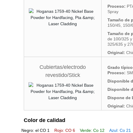
Proceso:
PTA
Spray
Tamaño de pa
150/45, 150/6
Tamaño de pa
de 100/325 y
325/635 y 27
Original:
Chi
Cubiertas/electrodo
Grado típico
Proceso:
SM
revestido/Stick
Disponible d
Disponible d
Dispone de 
Original:
Chi
Color de calidad
Negro: el CO 1
Rojo: CO 6
Verde: Co 12
Azul: Co 21