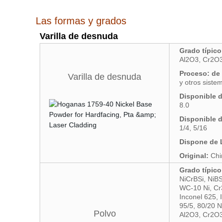
Las formas y grados
Varilla de desnuda
Grado típico
Al2O3, Cr2O3
Proceso: de
Varilla de desnuda
y otros siste
Disponible d
8.0
Disponible d
1/4, 5/16
Dispone de 
Original:
Chi
Grado típico
NiCrBSi, NiBS
WC-10 Ni, Cr
Inconel 625, 
95/5, 80/20 N
Polvo
Al2O3, Cr2O3