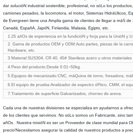
dar solucióN industrial sostenible, profesional, no sóLo los productos,
camiones pesados, la locomotora, el motor, Sistemas HidráUlicos, Equ
de Evergreen tiene una Amplia gama de clientes de llegar a máS de 3
Canadá, EspañA, JapóN, Finlandia, Malasia, Egipto, etc.
1.25 añOs de experiencia en la fundicióN y forja para la UnióN y 
2. Gama de productos OEM y ODM:Auto partes, piezas de la carretil
Hardware, etc.
3.Material:SUS304, CR 40, 45# Staniless acero u otros materiales c
4.Peso del producto:Desde 0.01~50kg.
5.Equipos de mecanizado:CNC, máQuina de torno, fresadora, máQ
6.El equipo de prueba:Analizador de espectro óPtico, CMM, el equ
7.Tratamiento de superficie:Galvanizados, chorreo de arena.
Cada una de nuestras divisiones se especializa en ayudarnos a ofrece
de los clientes que servimos. No sóLo somos un Fabricante, sino t
añOs. Nuestra misióN es ser un Proveedor de clase mundial para OEM
precio!Necesitamos asegurar la calidad de nuestros productos a pre