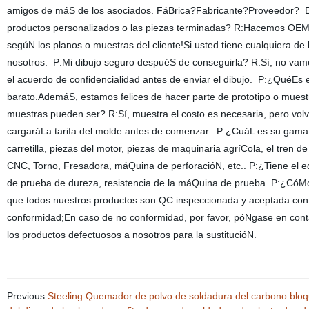
amigos de máS de los asociados. FáBrica?Fabricante?Proveedor? El
productos personalizados o las piezas terminadas? R:Hacemos OEM 
segúN los planos o muestras del cliente!Si usted tiene cualquiera de 
nosotros. P:Mi dibujo seguro despuéS de conseguirla? R:Sí, no vam
el acuerdo de confidencialidad antes de enviar el dibujo. P:¿Qu
barato.AdemáS, estamos felices de hacer parte de prototipo o muestra
muestras pueden ser? R:Sí, muestra el costo es necesaria, pero volv
cargaráLa tarifa del molde antes de comenzar. P:¿CuáL es su gam
carretilla, piezas del motor, piezas de maquinaria agríCola, el tr
CNC, Torno, Fresadora, máQuina de perforacióN, etc.. P:¿Tiene el e
de prueba de dureza, resistencia de la máQuina de prueba. P:¿CóMo 
que todos nuestros productos son QC inspeccionada y aceptada con 
conformidad;En caso de no conformidad, por favor, póNgase en cont
los productos defectuosos a nosotros para la sustitucióN.
Previous:
Steeling Quemador de polvo de soldadura del carbono bloque