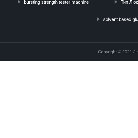
bursting strength tester machine
Тип Люк
solvent based gl
Copyright © 2021 Ji