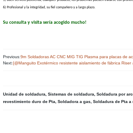
5) buen servicio postventa, cualquier producto, los problemas pueden tratarse con prontit
6) Profesional y la integridad, su fiel compañero y a largo plazo.
Su consulta y visita sería acogido mucho!
Previous:
9m Soldadoras AC CNC MIG TIG Plasma para placas de ac
Next:
{@Manguito Exotérmico resistente aislamiento de fábrica Riser 
Unidad de soldadura
,
Sistemas de soldadura
,
Soldadura por ar
revestimiento duro de Pta
,
Soldadora a gas
,
Soldadura de Pta a