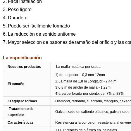
2. Fácil instalación
3. Peso ligero
4. Duradero
5. Puede ser fácilmente formado
6. La reducción de sonido uniforme
7. Mayor selección de patrones de tamaño del orificio y las co
La especificación
Nuestros productos
La malla metálica perforada
1) de
espesor:
0,3 mm-12mm
2)La malla de 1,8 m Longitud: - 2,44 m
El tamaño
3)0,8 m de ancho de malla - 1,22m
4)área perforada por ciento: del 7% al 83%
El agujero formas
Diamond, redondo, cuadrado, triángulo, hexagon
Tratamiento de
Galvanizado en caliente eléctrico, galvanizado,
superficie
Características
Resistencia a la corrosión, resistencia al enveje
1.LCL: repleto de plástico en los palets