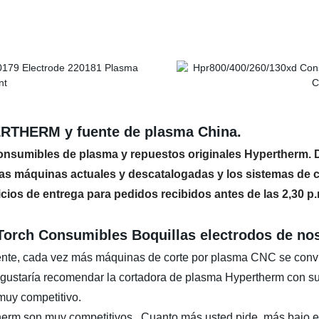
HERM y fuente de plasma China.
nsumibles de plasma y repuestos originales Hypertherm. D
las máquinas actuales y descatalogadas y los sistemas de 
cios de entrega para pedidos recibidos antes de las 2,30 p.
orch Consumibles Boquillas electrodos de no
mente, cada vez más máquinas de corte por plasma CNC se convie
ustaría recomendar la cortadora de plasma Hypertherm con s
muy competitivo.
erm son muy competitivos. Cuanto más usted pide, más bajo el 