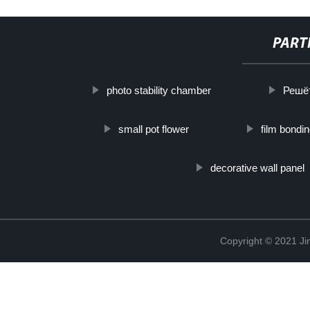
PART
photo stability chamber
Решё
small pot flower
film bondi
decorative wall panel
Copyright © 2021 Ji