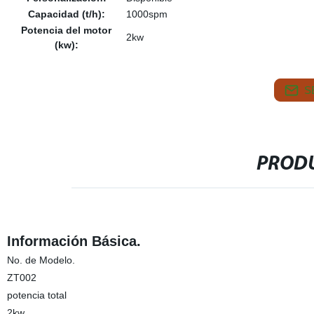
Capacidad (t/h):
1000spm
Potencia del motor
2kw
(kw):
S
PRODU
Información Básica.
No. de Modelo.
ZT002
potencia total
2kw