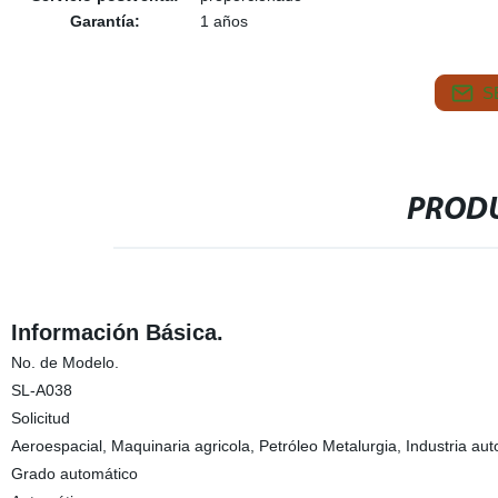
Garantía:
1 años
S
PRODU
Información Básica.
No. de Modelo.
SL-A038
Solicitud
Aeroespacial, Maquinaria agricola, Petróleo Metalurgia, Industria aut
Grado automático