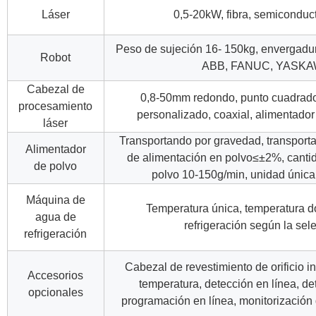
Láser
0,5-20kW, fibra, semiconducto
Peso de sujeción 16- 150kg, enverga
Robot
ABB, FANUC, YASKAW
Cabezal de
0,8-50mm redondo, punto cuadrad
procesamiento
personalizado, coaxial, alimentado
láser
Transportando por gravedad, transportan
Alimentador
de alimentación en polvo≤±2%, canti
de polvo
polvo 10-150g/min, unidad única
Máquina de
Temperatura única, temperatura d
agua de
refrigeración según la sel
refrigeración
Cabezal de revestimiento de orificio i
Accesorios
temperatura, detección en línea, de
opcionales
programación en línea, monitorización d