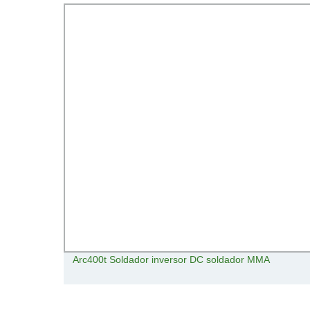
e por
Arc400t Soldador inversor DC soldador MMA
rte de