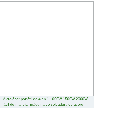
Microláser portátil de 4 en 1 1000W 1500W 2000W
Sopor
fácil de manejar máquina de soldadura de acero
perso
inoxidable