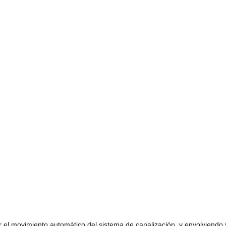
 el movimiento automático del sistema de canalización, y envolviendo y