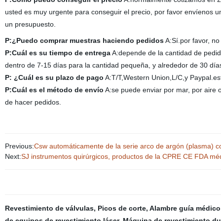
usted es muy urgente para conseguir el precio, por favor envíenos 
un presupuesto.
P:¿Puedo comprar muestras haciendo pedidos
A:Sí.por favor, n
P:Cuál es su tiempo de entrega
A:depende de la cantidad de pedid
dentro de 7-15 días para la cantidad pequeña, y alrededor de 30 día
P: ¿Cuál es su plazo de pago
A:T/T,Western Union,L/C,y Paypal.es
P:Cuál es el método de envío
A:se puede enviar por mar, por air
de hacer pedidos.
Previous:
Csw automáticamente de la serie arco de argón (plasma) co
Next:
SJ instrumentos quirúrgicos, productos de la CPRE CE FDA méd
Revestimiento de válvulas
,
Picos de corte
,
Alambre guía médico
de equipos de revestimiento láser
,
Máquina de revestimiento du