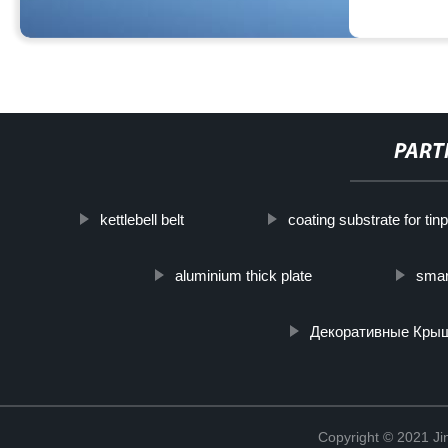
PART
kettlebell belt
coating substrate for tinp
aluminium thick plate
smar
Декоративные Кры
Copyright © 2021 Ji