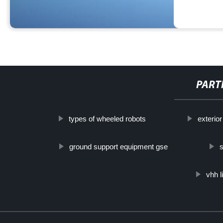
PART
types of wheeled robots
exterior
ground support equipment gse
s
vhh l