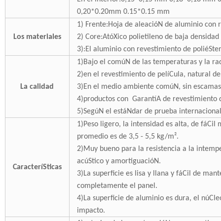
0,20*0.20mm 0.15*0.15 mm
1) Frente:Hoja de aleacióN de aluminio con 
Los materiales
2) Core:AtóXico polietileno de baja densidad
3):El aluminio con revestimiento de poliéSte
1)Bajo el comúN de las temperaturas y la radi
2)en el revestimiento de pelíCula, natural d
La calidad
3)En el medio ambiente comúN, sin escamas,
4)productos con GarantíA de revestimiento
5)SegúN el estáNdar de prueba internacional,
1)Peso ligero, la intensidad es alta, de fáCil
promedio es de 3,5 - 5,5 kg/m².
2)Muy bueno para la resistencia a la intemper
acúStico y amortiguacióN.
CaracteríSticas
3)La superficie es lisa y llana y fáCil de ma
completamente el panel.
4)La superficie de aluminio es dura, el núCleo
impacto.