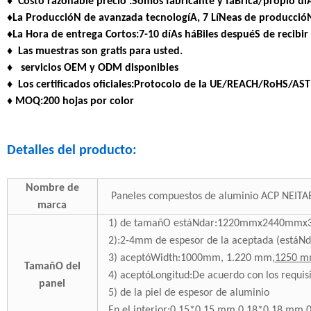
♦
Costo razonable precio
:Somos fabricante y fáBrica/propio dí
♦La ProduccióN de avanzada tecnologíA,
7
LíNeas de producció
♦La Hora de entrega Cortos:7-10 díAs háBiles despuéS de recibir 
♦
Las muestras
son gratis para usted.
♦
servicios OEM y ODM disponibles
♦
Los certificados oficiales
:Protocolo de la UE/REACH/RoHS/A
♦ MOQ:200 hojas por color
Detalles del producto:
Nombre de
Paneles compuestos de aluminio ACP NEIT
marca
1) de tamañO estáNdar:1220mmx2440
2):2-4mm de espesor de la aceptada (estáN
3) aceptóWidth:1000mm, 1.220 mm,
1250 m
TamañO del
4) aceptóLongitud:De acuerdo con los requ
panel
5) de la piel de espesor de aluminio
En el interior:0,15*0,15 mm 0,18*0,18 mm