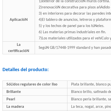
1)exterior de la construccióN muros cortina.
2)renovacióN decorativa para pisos añAdido e
3) en interiores para decorar las paredes int
AplicacióN
4)El tablero de anuncios, letreros y platafor
5) y los techos de panel para los túNeles.
6) Las materias primas industriales en fin.
7)Los materiales utilizados para el vehíCulo 
La
SegúN GB/17448-1999 standard y han pasado 
certificacióN
Detalles del producto:
SóLidos regulares de color liso
Plata brillante, blanco pu
Brillante
Blanco brillo, satinado de
Pearl
Blanco perla brillante, s
La madera
La teca, nogal, arce, pin