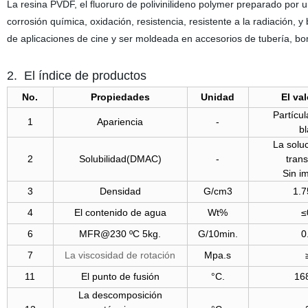
La resina PVDF, el fluoruro de polivinilideno polymer preparado por 
corrosión química, oxidación, resistencia, resistente a la radiación
de aplicaciones de cine y ser moldeada en accesorios de tubería, bomb
2. El índice de productos
No.
Propiedades
Unidad
El val
Partícul
1
Apariencia
-
b
La soluc
2
Solubilidad(DMAC)
-
tran
Sin i
3
Densidad
G/cm3
1.7
4
El contenido de agua
Wt%
≤
6
MFR@230 ºC 5kg.
G/10min.
0
7
La viscosidad de rotación
Mpa.s
11
El punto de fusión
°C.
16
La descomposición