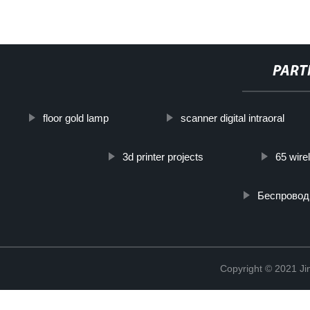
PART
floor gold lamp
scanner digital intraoral
3d printer projects
65 wire
Беспровод
Copyright © 2021 Ji