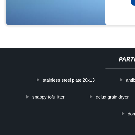
PART
stainless steel plate 20x13
anti
snappy tofu litter
delux grain dryer
dor