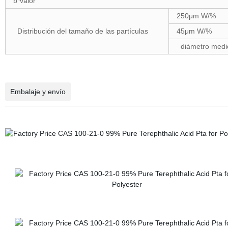
b*valor
250μm W/%
Distribución del tamaño de las partículas
45μm W/%
diámetro medio
Embalaje y envío