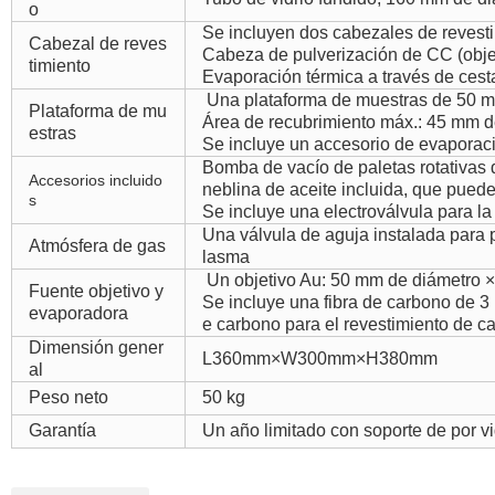
o
Se incluyen dos cabezales de revest
Cabezal de reves
Cabeza de pulverización de CC (objet
timiento
Evaporación térmica a través de ces
Una plataforma de muestras de 50 
Plataforma de mu
Área de recubrimiento máx.: 45 mm d
estras
Se incluye un accesorio de evaporació
Bomba de vacío de paletas rotativas
Accesorios incluido
neblina de aceite incluida, que puede
s
Se incluye una electroválvula para la
Una válvula de aguja instalada para p
Atmósfera de gas
lasma
Un objetivo Au: 50 mm de diámetro
×
Fuente objetivo y
Se incluye una fibra de carbono de 3 p
evaporadora
e carbono para el revestimiento de c
Dimensión gener
L360mm×W300mm×H380mm
al
Peso neto
50 kg
Garantía
Un año limitado con soporte de por v