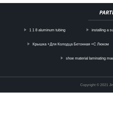
PART
1 1 8 aluminum tubing
installing a 
Крышка +Для Колодца Бетонная +С Люком
shoe material laminating ma
Copyright © 2021 Ji