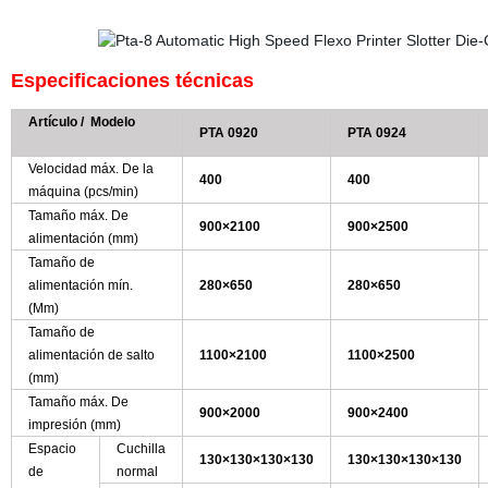
Especificaciones técnicas
Artículo /
Modelo
PTA
0920
PTA
0924
Velocidad máx. De la
400
400
máquina (pcs/min)
Tamaño máx. De
900
×2100
900
×2500
alimentación (mm)
Tamaño de
alimentación mín.
280×650
280×650
(Mm)
Tamaño de
alimentación de salto
1100×2100
1100×2500
(mm)
Tamaño máx. De
900×2000
900×2400
impresión (mm)
Espacio
Cuchilla
130×130×130×130
130×130×130×130
de
normal