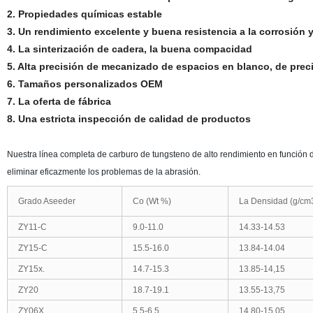
2. Propiedades químicas estable
3. Un rendimiento excelente y buena resistencia a la corrosión 
4. La sinterización de cadera, la buena compacidad
5. Alta precisión de mecanizado de espacios en blanco, de preci
6. Tamaños personalizados OEM
7. La oferta de fábrica
8. Una estricta inspección de calidad de productos
Nuestra línea completa de carburo de tungsteno de alto rendimiento en función d
eliminar eficazmente los problemas de la abrasión.
Grado Aseeder
Co (Wt %)
La Densidad (g/cm3
ZY11-C
9.0-11.0
14.33-14.53
ZY15-C
15.5-16.0
13.84-14.04
ZY15x.
14.7-15.3
13.85-14,15
ZY20
18.7-19.1
13.55-13,75
ZY06X
5.5-6.5
14.80-15.05